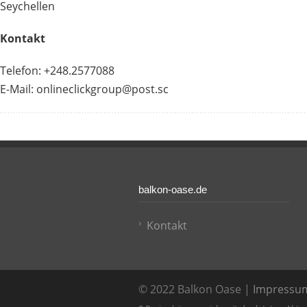
Seychellen
Kontakt
Telefon: +248.2577088
E-Mail: onlineclickgroup@post.sc
balkon-oase.de
Kontakt
© 2022 Balkon Oase |
Impressum