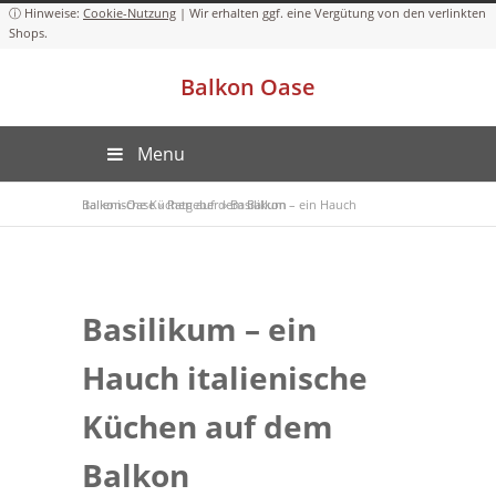
Cookie-Nutzung
Balkon Oase
Menu
Balkon-Oase
Basilikum – ein Hauch italienische Küchen auf dem Balkon
»
Ratgeber
»
Basilikum – ein
Hauch italienische
Küchen auf dem
Balkon