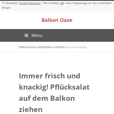
Cookie-Nutzung
Balkon Oase
Menu
Balkon-Oase
Immer frisch und knackig! Pflücksalat auf dem Balkon ziehen
»
Ratgeber
»
Immer frisch und
knackig! Pflücksalat
auf dem Balkon
ziehen