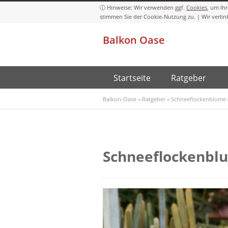
Cookies
Balkon Oase
Startseite
Ratgeber
Balkon-Oase
»
Ratgeber
»
Schneeflockenblume (
Schneeflockenblu